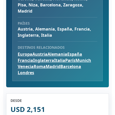
Pisa, Niza, Barcelona, Zaragoza,
Madrid
PAÍSES
Austria, Alemania, España, Francia,
Inglaterra, Italia
DESTINOS RELACIONADOS
Europa
Austria
Alemania
España
Francia
Inglaterra
Italia
París
Munich
Venecia
Roma
Madrid
Barcelona
Londres
DESDE
USD 2,151