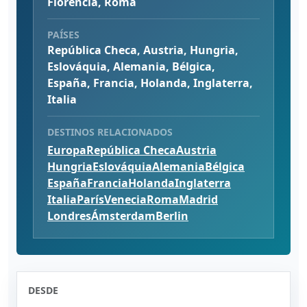
Florencia, Roma
PAÍSES
República Checa, Austria, Hungria,
Eslováquia, Alemania, Bélgica,
España, Francia, Holanda, Inglaterra,
Italia
DESTINOS RELACIONADOS
Europa
República Checa
Austria
Hungria
Eslováquia
Alemania
Bélgica
España
Francia
Holanda
Inglaterra
Italia
París
Venecia
Roma
Madrid
Londres
Ámsterdam
Berlin
DESDE